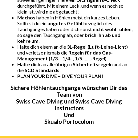
durchgeführt. Mit einem Leck, und wenn es noch so
klein ist, wird nie abgetaucht!
Machos
haben in Höhlen meist ein kurzes Leben.
Solltest du ein
ungutes Gefühl
bezüglich des
Tauchganges haben oder dich sonst
nicht wohl fühlen
,
so sage den Tauchgang ab, oder
brich ihn ab und
kehre um
.
Halte dich eisern an die
3L-Regel (Luft-Leine-Licht)
und verletze niemals die
Regeln für das Gas-
Management (1/3- , 1/4- , 1/5…….-Regel)
.
Halte dich
an alle übrigen
Sicherheitsregeln
und an
die
SCD Standards
.
PLAN YOUR DIVE – DIVE YOUR PLAN!
Sichere Höhlentauchgänge wünschen Dir das
Team von
Swiss Cave Diving und Swiss Cave Diving
Instructors
Und
Skualo Portocolom