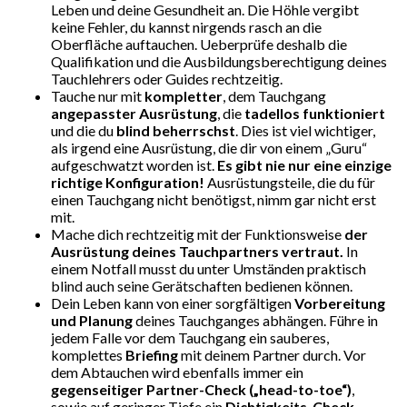
Leben und deine Gesundheit an. Die Höhle vergibt
keine Fehler, du kannst nirgends rasch an die
Oberfläche auftauchen. Ueberprüfe deshalb die
Qualifikation und die Ausbildungsberechtigung deines
Tauchlehrers oder Guides rechtzeitig.
Tauche nur mit
kompletter
, dem Tauchgang
angepasster Ausrüstung
, die
tadellos funktioniert
und die du
blind beherrschst
. Dies ist viel wichtiger,
als irgend eine Ausrüstung, die dir von einem „Guru“
aufgeschwatzt worden ist.
Es gibt nie nur eine einzige
richtige Konfiguration!
Ausrüstungsteile, die du für
einen Tauchgang nicht benötigst, nimm gar nicht erst
mit.
Mache dich rechtzeitig mit der Funktionsweise
der
Ausrüstung deines Tauchpartners vertraut.
In
einem Notfall musst du unter Umständen praktisch
blind auch seine Gerätschaften bedienen können.
Dein Leben kann von einer sorgfältigen
Vorbereitung
und Planung
deines Tauchganges abhängen. Führe in
jedem Falle vor dem Tauchgang ein sauberes,
komplettes
Briefing
mit deinem Partner durch. Vor
dem Abtauchen wird ebenfalls immer ein
gegenseitiger Partner-Check („head-to-toe“)
,
sowie auf geringer Tiefe ein
Dichtigkeits-Check