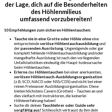
der Lage, dich auf die Besonderheiten
des Höhlenmilieus
umfassend vorzubereiten!
10 Empfehlungen zum sicheren Höhlentauchen:
Tauche nie in eine Grotte oder Höhle ohne
eine
entsprechende
seriöse Höhlentauchausbildung
und
der
passenden Ausrüstung
. Ungenügende oder gar
komplett fehlende Höhlentauchausbildung und/oder
mangelhafte Ausrüstung ist nach den vorliegenden
Unfallstatistiken eindeutig die Haupt-todesursache
beim Höhlentauchen.
Erlerne
das
Höhlentauchen
bei einer anerkannten,
seriösen Höhlentauch-Ausbildungsorganisation
(z.B. SCD, NACD oder NSS/CDS) und nicht bei einer
reinen Freiwasser Ausbildungsorganisation. Diese
bieten höchstens Cavern (Grotten) – Tauchen an und
dies vielfach mit Instruktoren, die keinerlei
Höhlenerfahrung haben!
Suche dir deinen
Tauchlehrer oder Guide sehr
sorgfältig aus!
Schliesslich vertraust du ihm dein